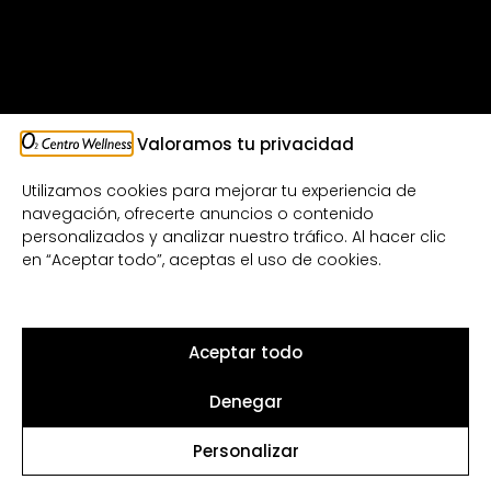
Valoramos tu privacidad
Utilizamos cookies para mejorar tu experiencia de
navegación, ofrecerte anuncios o contenido
INSTALACIONES PREMIUM
personalizados y analizar nuestro tráfico. Al hacer clic
Fitness
en “Aceptar todo”, aceptas el uso de cookies.
Estudio Cycling (Group Cycle)
Estudio Pilates & Yoga
Aceptar todo
Piscina de natación cubierta
Denegar
SPA & Hidromasaje
Sauna & Baño turco
Personalizar
Vestuario