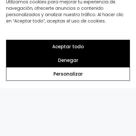
Utilizamos cookies para mejorar tu experiencia de
navegación, ofrecerte anuncios o contenido
“El método
Well-living
busca
personalizados y analizar nuestro tráfico. Al hacer clic
acompañarte en tu camino hacia
en “Aceptar todo”, aceptas el uso de cookies.
un bienestar completo,
adaptándose a tus necesidades y
promoviendo hábitos saludables
Aceptar todo
sostenibles en el tiempo”
Denegar
Personalizar