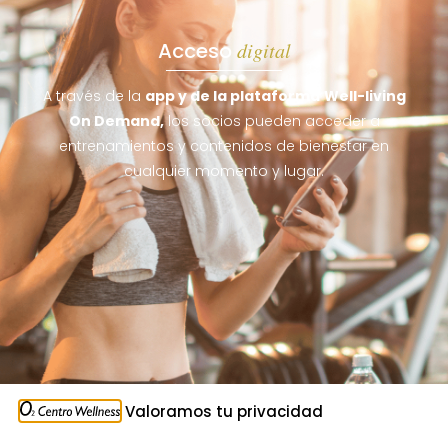
Acceso
digital
A través de la
app y de la plataforma
Well-living
On Demand,
los socios pueden acceder a
entrenamientos y contenidos de bienestar en
cualquier momento y lugar.
Valoramos tu privacidad