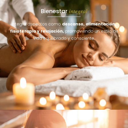
Bienestar
integral
Integra aspectos como
descanso,
alimentación,
fisioterapia y
relajación,
promoviendo un estilo de
vida equilibrado y consciente.