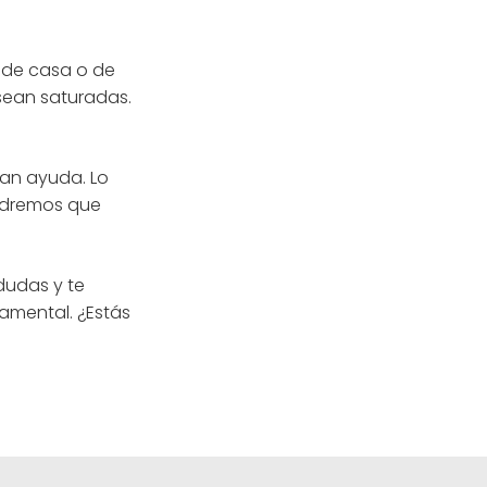
a de casa o de
sean saturadas.
ran ayuda. Lo
ndremos que
dudas y te
damental. ¿Estás