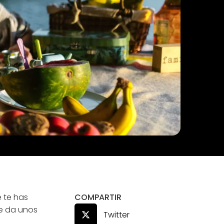
 te has
COMPARTIR
te da unos
Twitter