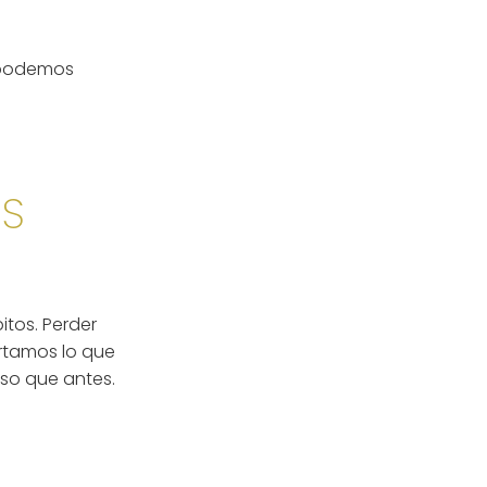
s podemos
OS
itos. Perder
ortamos lo que
eso que antes.