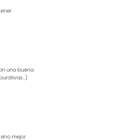
tener
 Son una buena
epurativas…)
sino mejor.