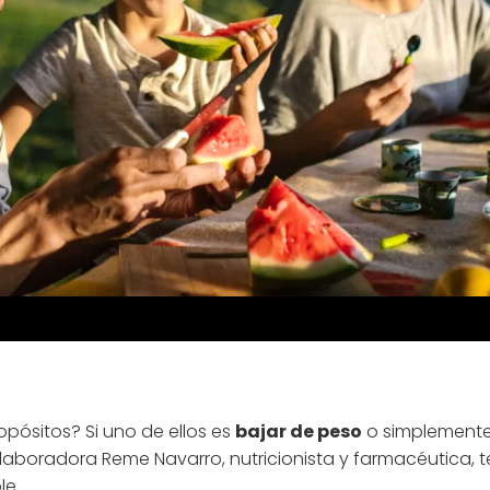
pósitos? Si uno de ellos es
bajar de peso
o simplemente
aboradora Reme Navarro, nutricionista y farmacéutica, 
le.