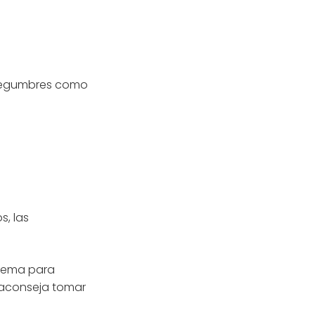
 legumbres como
s, las
blema para
 aconseja tomar