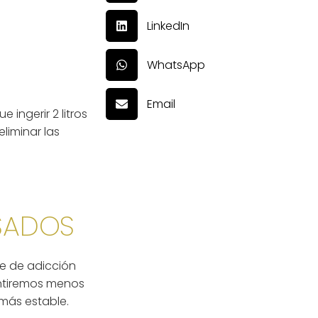
LinkedIn
WhatsApp
Email
 ingerir 2 litros
liminar las
ESADOS
ie de adicción
sentiremos menos
más estable.