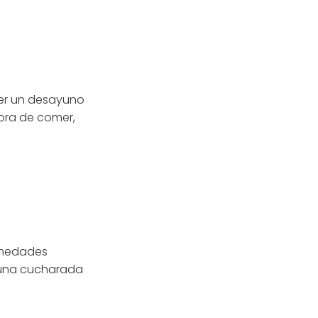
cer un desayuno
hora de comer,
ermedades
 una cucharada