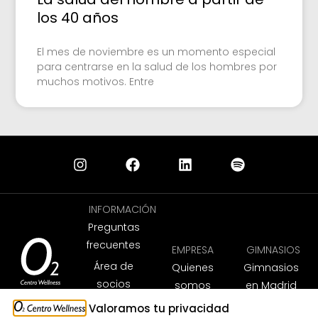
los 40 años
El mes de noviembre es un momento especial
para centrarse en la salud de los hombres por
muchos motivos. Entre
INFORMACIÓN
Preguntas
frecuentes
EMPRESA
GIMNASIOS
Área de
Quienes
Gimnasios
socios
somos
en Madrid
App
Trabaja
Gimnasios
Valoramos tu privacidad