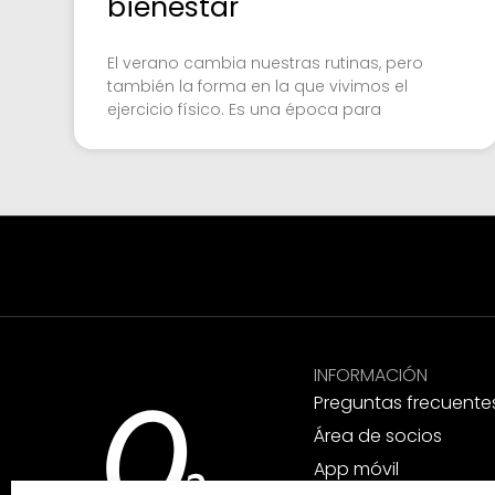
bienestar
El verano cambia nuestras rutinas, pero
también la forma en la que vivimos el
ejercicio físico. Es una época para
INFORMACIÓN
Preguntas frecuente
Área de socios
App móvil