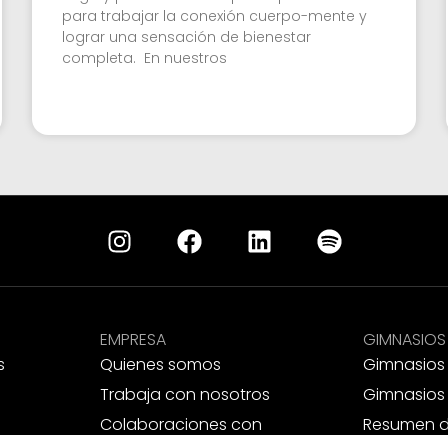
para trabajar la conexión cuerpo-mente y
lograr una sensación de bienestar
completa. En nuestros
EMPRESA
GIMNASIOS
s
Quienes somos
Gimnasios
Trabaja con nosotros
Gimnasios
Colaboraciones con
Resumen d