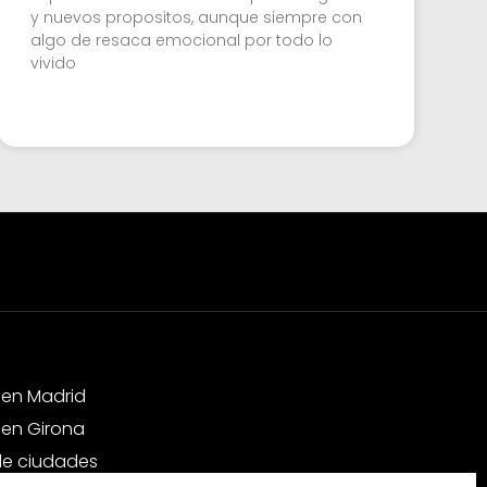
y nuevos propositos, aunque siempre con
algo de resaca emocional por todo lo
vivido
 en Madrid
 en Girona
e ciudades