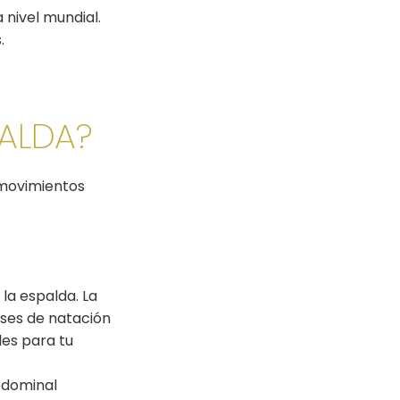
 nivel mundial.
s.
PALDA?
 movimientos
la espalda. La
ases de natación
les para tu
abdominal