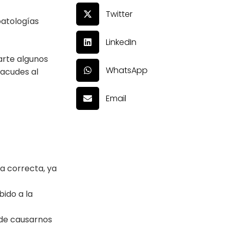
Twitter
patologías
LinkedIn
darte algunos
WhatsApp
 acudes al
Email
a correcta, ya
ido a la
ede causarnos