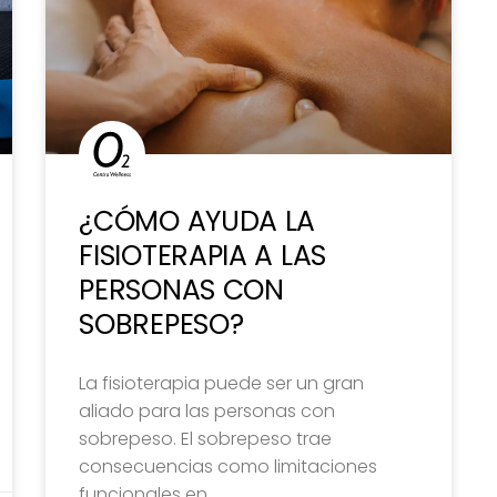
¿CÓMO AYUDA LA
FISIOTERAPIA A LAS
PERSONAS CON
SOBREPESO?
La fisioterapia puede ser un gran
aliado para las personas con
sobrepeso. El sobrepeso trae
consecuencias como limitaciones
funcionales en