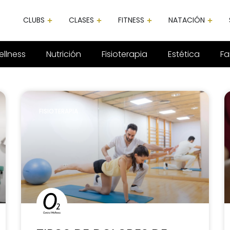
CLUBS
CLASES
FITNESS
NATACIÓN
llness
Nutrición
Fisioterapia
Estética
Fa
FISIOTERAPIA