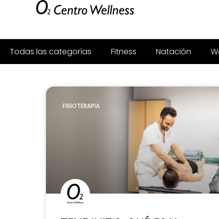
Todas las categorías
Fitness
Natación
We
FISIOTERAPIA