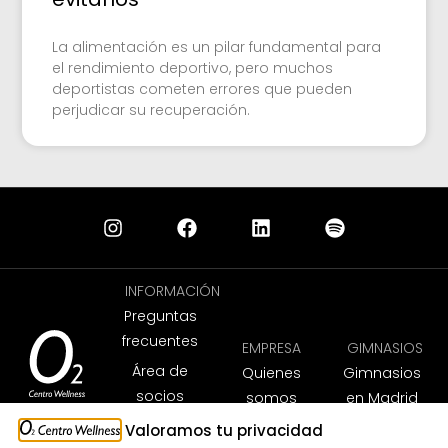
La alimentación es un pilar fundamental para
el rendimiento deportivo, pero muchos
deportistas cometen errores que pueden
perjudicar su recuperación.
INFORMACIÓN
Preguntas
frecuentes
EMPRESA
GIMNASIOS
Área de
Quienes
Gimnasios
socios
somos
en Madrid
App
Trabaja
Gimnasios
Valoramos tu privacidad